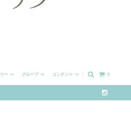
ゴリー
グループ
コンテンツ
0
色無地
季節のおすすめ柄 早春
メール受信設定について・ご注文前にご
確認くださいませ
半幅帯
絽・紗 （７月・８月）
洗える着物