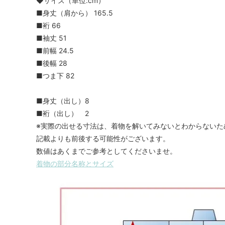
◆サイズ（単位:cm）
■身丈（肩から） 165.5
■裄 66
■袖丈 51
■前幅 24.5
■後幅 28
■つま下 82
■身丈（出し）8
■裄（出し） 2
※実際の出せる寸法は、着物を解いてみないとわからないた
記載よりも前後する可能性がございます。
数値はあくまでご参考としてくださいませ。
着物の部分名称とサイズ