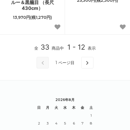
25,300円(税2,300円)
ルー＆黒籠目 （長尺
430cm）
13,970円(税1,270円)
33
1 - 12
全
商品中
表示
1
ページ目
2026年8月
日
月
火
水
木
金
土
1
2
3
4
5
6
7
8